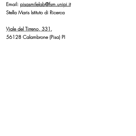
Email:
pisasmilelab@fsm.unipi.it
Stella Maris Istituto di Ricerca
Viale del Tirreno, 331,
56128 Calambrone (Pisa) PI
Ricevi i nostri
aggiornamenti
Iscriviti!
Link veloci