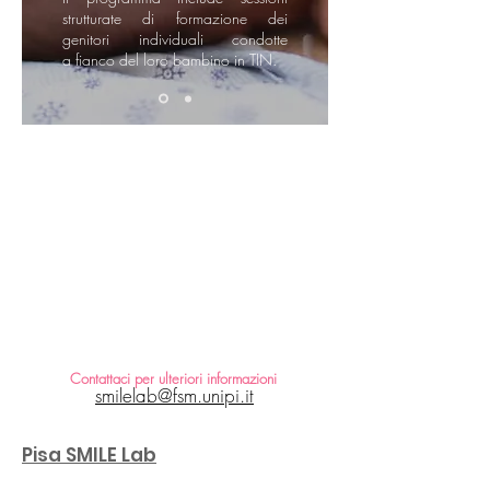
strutturate di formazione dei
genitori individuali condotte
a fianco del loro bambino in TIN.
Contattaci
per ulteriori informazioni
smilelab@fsm.unipi.it
Pisa SMILE Lab